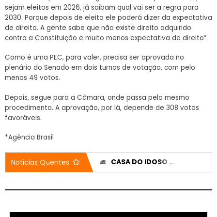
sejam eleitos em 2026, já saibam qual vai ser a regra para
2030. Porque depois de eleito ele poderá dizer da expectativa
de direito. A gente sabe que não existe direito adquirido
contra a Constituição e muito menos expectativa de direito”.
Como é uma PEC, para valer, precisa ser aprovada no
plenário do Senado em dois turnos de votação, com pelo
menos 49 votos.
Depois, segue para a Câmara, onde passa pelo mesmo
procedimento. A aprovação, por lá, depende de 308 votos
favoráveis.
*Agência Brasil
HÁ 77 ANOS, PATROCÍNIO ENTRAVA NA ERA DO RÁDIO, MUDANDO A HISTÓRIA DA COMUNICAÇÃO NA CIDADE
CASA DO IDOSO RECEBE DOIS VEÍCULOS NOVOS APÓS EMENDA DE 200 MIL REAIS
Noticias Quentes