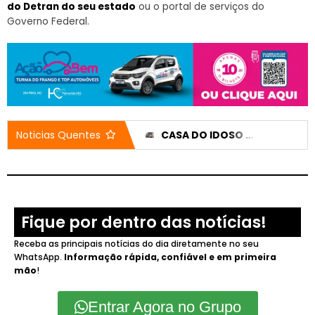
do Detran do seu estado
ou o portal de serviços do
Governo Federal.
HÁ 77 ANOS, PATROCÍNIO ENTRAVA NA ERA DO RÁDIO, MUDANDO A HISTÓRIA DA COMUNICAÇÃO NA CIDADE
CASA DO IDOSO RECEBE DOIS VEÍCULOS NOVOS APÓS EMENDA DE 200 MIL REAIS
Noticias Quentes
Fique por dentro das notícias!
Receba as principais notícias do dia diretamente no seu
WhatsApp.
Informação rápida, confiável e em primeira
mão
!
Entrar Agora no Grupo