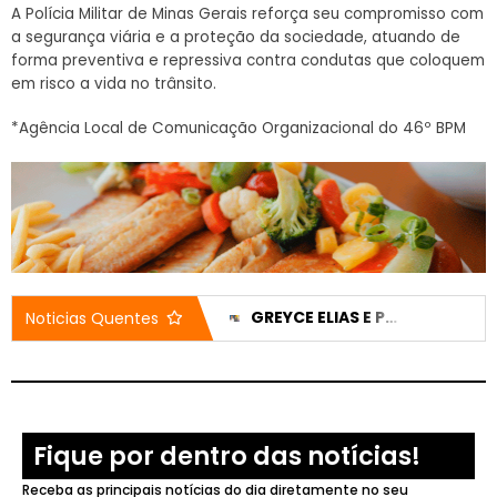
A Polícia Militar de Minas Gerais reforça seu compromisso com
a segurança viária e a proteção da sociedade, atuando de
forma preventiva e repressiva contra condutas que coloquem
em risco a vida no trânsito.
*Agência Local de Comunicação Organizacional do 46º BPM
CASA DO IDOSO RECEBE DOIS VEÍCULOS NOVOS APÓS EMENDA DE 200 MIL REAIS
GREYCE ELIAS E PEDRO LUCAS TÊM CANDIDATURAS REGISTRADAS E NOMES JÁ APARECEM NO DIVULGACAND
Noticias Quentes
Fique por dentro das notícias!
Receba as principais notícias do dia diretamente no seu