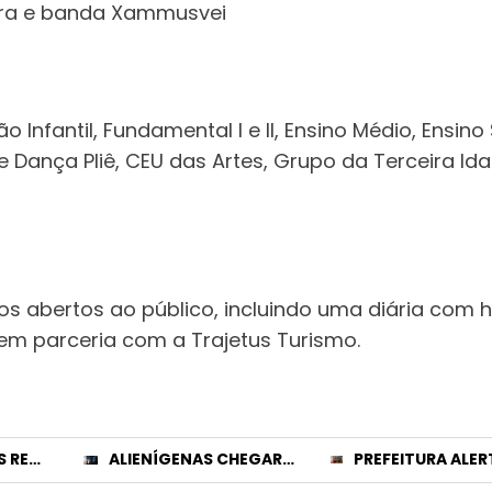
ira e banda Xammusvei
nfantil, Fundamental I e II, Ensino Médio, Ensino
Dança Pliê, CEU das Artes, Grupo da Terceira Ida
ios abertos ao público, incluindo uma diária co
em parceria com a Trajetus Turismo.
FAMÍLIA MARQUES REPASSA R$ 75.733,60 AO HOSPITAL DO CÂNCER DE PATROCÍNIO
ALIENÍGENAS CHEGARÃO À TERRA EM NOVEMBRO DESTE ANO, REVELOU VIDENTE BÚLGARA