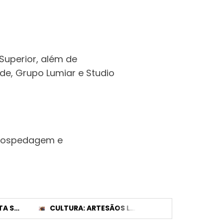
 Superior, além de
de, Grupo Lumiar e Studio
m hospedagem e
PREFEITURA ALERTA SOBRE SIMULADO DE SALVAMENTO VEICULAR E INTERDIÇÃO DE TRÂNSITO NESTE SÁBADO (08)
CULTURA: ARTESÃOS LOCAIS GANHARÃO DESTAQUE EM FEIRA DE ARTESANATO NA PRAÇA SANTA LUZIA