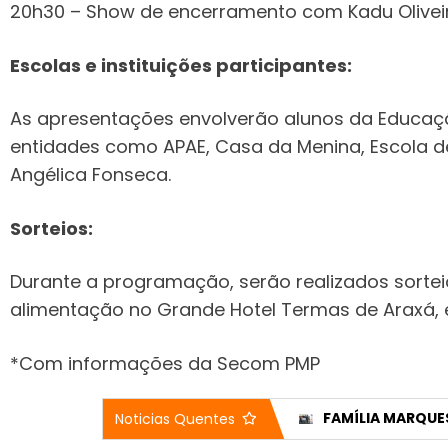
20h30 – Show de encerramento com Kadu Olive
Escolas e instituições participantes:
As apresentações envolverão alunos da Educação I
entidades como APAE, Casa da Menina, Escola de 
Angélica Fonseca.
Sorteios:
Durante a programação, serão realizados sorte
alimentação no Grande Hotel Termas de Araxá, 
*Com informações da Secom PMP
PACOTE DE MELHORIAS VAI TRANSFORMAR SÃO JOÃO DA SERRA NEGRA COM OBRAS E NOVOS ESPAÇOS DE LAZER
DIFUSORA 98 ANUNCIA DIEGO BARBOSA COMO NOVO DIRETOR ARTÍSTICO E AO LADO DE STEFÂNIA OTTO NO ‘OBA OBA’
Noticias Quentes