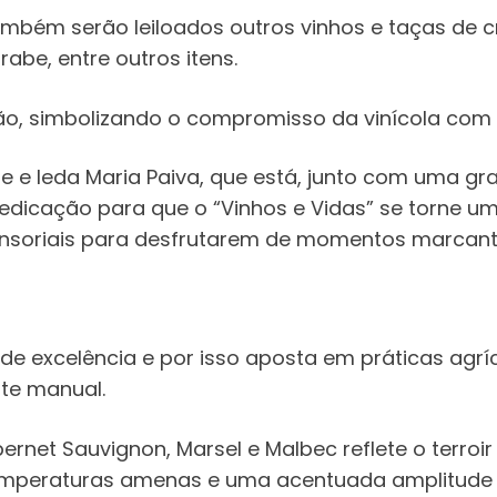
ambém serão leiloados outros vinhos e taças de c
abe, entre outros itens.
ição, simbolizando o compromisso da vinícola co
eme e Ieda Maria Paiva, que está, junto com uma g
dedicação para que o “Vinhos e Vidas” se torne 
sensoriais para desfrutarem de momentos marcant
de excelência e por isso aposta em práticas agrí
te manual.
rnet Sauvignon, Marsel e Malbec reflete o terroir
emperaturas amenas e uma acentuada amplitude 