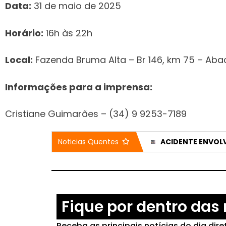
Data:
31 de maio de 2025
Horário:
16h às 22h
Local:
Fazenda Bruma Alta – Br 146, km 75 – Abac
Informações para a imprensa:
Cristiane Guimarães – (34) 9 9253-7189
CLEITINHO DIZ ‘NÃO’ A DISPUTA AO GOVERNO DE MG; REPUBLICANOS BUSCA ALIANÇAS E PODE APOIAR MARCELO ARO
REPUBLICANOS BARROU CANDIDATURA DE CLEITINHO POR TEMOR DE DESISTÊNCIA DURANTE A CAMPANHA
Noticias Quentes
Fique por dentro das 
Receba as principais notícias do dia dir