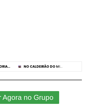
PACOTE DE MELHORIAS VAI TRANSFORMAR SÃO JOÃO DA SERRA NEGRA COM OBRAS E NOVOS ESPAÇOS DE LAZER
NO CALDEIRÃO DO MION, LUCAS LUCCO FALOU SOBRE DEPRESSÃO, ANSIEDADE E FEZ ALERTA A FÃS
r Agora no Grupo