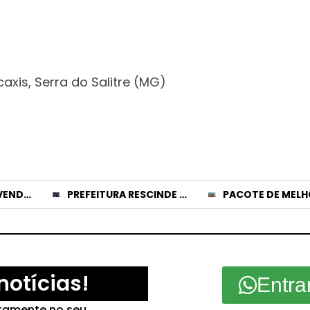
axis, Serra do Salitre (MG)
ACIDENTE ENVOLVENDO SECRETÁRIO DE URBANISMO DEIXA VEÍCULO DESTRUÍDO; VÍTIMAS SOFRERAM APENAS FERIMENTOS LEVES
PREFEITURA RESCINDE DE FORMA AMIGÁVEL CONTRATO PARA SHOW DA BANDA ‘COLO DE DEUS’ NO CELEBRAR 2026
notícias!
Entra
etamente no seu