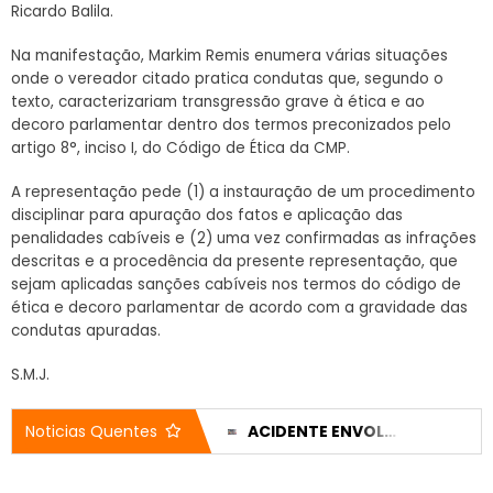
Ricardo Balila.
Na manifestação, Markim Remis enumera várias situações
onde o vereador citado pratica condutas que, segundo o
texto, caracterizariam transgressão grave à ética e ao
decoro parlamentar dentro dos termos preconizados pelo
artigo 8°, inciso I, do Código de Ética da CMP.
A representação pede (1) a instauração de um procedimento
disciplinar para apuração dos fatos e aplicação das
penalidades cabíveis e (2) uma vez confirmadas as infrações
descritas e a procedência da presente representação, que
sejam aplicadas sanções cabíveis nos termos do código de
ética e decoro parlamentar de acordo com a gravidade das
condutas apuradas.
S.M.J.
REPUBLICANOS BARROU CANDIDATURA DE CLEITINHO POR TEMOR DE DESISTÊNCIA DURANTE A CAMPANHA
ACIDENTE ENVOLVENDO SECRETÁRIO DE URBANISMO DEIXA VEÍCULO DESTRUÍDO; VÍTIMAS SOFRERAM APENAS FERIMENTOS LEVES
Noticias Quentes