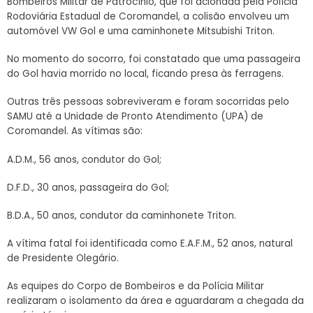
Bombeiros Militar de Patrocínio, que foi acionada pela Polícia
Rodoviária Estadual de Coromandel, a colisão envolveu um
automóvel VW Gol e uma caminhonete Mitsubishi Triton.
No momento do socorro, foi constatado que uma passageira
do Gol havia morrido no local, ficando presa às ferragens.
Outras três pessoas sobreviveram e foram socorridas pelo
SAMU até a Unidade de Pronto Atendimento (UPA) de
Coromandel. As vítimas são:
A.D.M., 56 anos, condutor do Gol;
D.F.D., 30 anos, passageira do Gol;
B.D.A., 50 anos, condutor da caminhonete Triton.
A vítima fatal foi identificada como E.A.F.M., 52 anos, natural
de Presidente Olegário.
As equipes do Corpo de Bombeiros e da Polícia Militar
realizaram o isolamento da área e aguardaram a chegada da