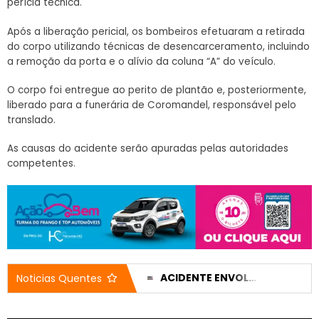
perícia técnica.
Após a liberação pericial, os bombeiros efetuaram a retirada
do corpo utilizando técnicas de desencarceramento, incluindo
a remoção da porta e o alívio da coluna “A” do veículo.
O corpo foi entregue ao perito de plantão e, posteriormente,
liberado para a funerária de Coromandel, responsável pelo
translado.
As causas do acidente serão apuradas pelas autoridades
competentes.
REPUBLICANOS BARROU CANDIDATURA DE CLEITINHO POR TEMOR DE DESISTÊNCIA DURANTE A CAMPANHA
ACIDENTE ENVOLVENDO SECRETÁRIO DE URBANISMO DEIXA VEÍCULO DESTRUÍDO; VÍTIMAS SOFRERAM APENAS FERIMENTOS LEVES
Noticias Quentes