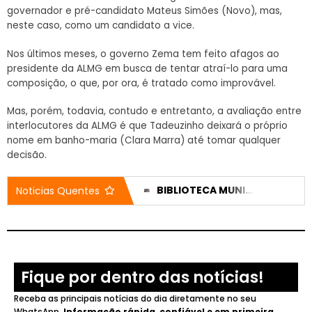
governador e pré-candidato Mateus Simões (Novo), mas,
neste caso, como um candidato a vice.
Nos últimos meses, o governo Zema tem feito afagos ao
presidente da ALMG em busca de tentar atraí-lo para uma
composição, o que, por ora, é tratado como improvável.
Mas, porém, todavia, contudo e entretanto, a avaliação entre
interlocutores da ALMG é que Tadeuzinho deixará o próprio
nome em banho-maria (Clara Marra) até tomar qualquer
decisão.
VEREADOR EDINHO DO COMBATE AO CÂNCER SERÁ VELADO NA CÂMARA DE UBERLÂNDIA; SESSÕES SÃO CANCELADAS APÓS ASSASSINATO
BIBLIOTECA MUNICIPAL DESTACA AUTORES PATROCINENSES EM EDIÇÃO ESPECIAL DO ENCONTRO “CAFÉ COM LETRAS”
Noticias Quentes
Fique por dentro das notícias!
Receba as principais notícias do dia diretamente no seu
WhatsApp.
Informação rápida, confiável e em primeira