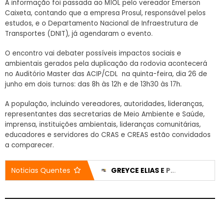
A informação foi passada ao M1OL pelo vereador Emerson
Caixeta, contando que a empresa Prosul, responsável pelos
estudos, e o Departamento Nacional de Infraestrutura de
Transportes (DNIT), já agendaram o evento.
O encontro vai debater possíveis impactos sociais e
ambientais gerados pela duplicação da rodovia acontecerá
no Auditório Master das ACIP/CDL na quinta-feira, dia 26 de
junho em dois turnos: das 8h às 12h e de 13h30 às 17h.
A população, incluindo vereadores, autoridades, lideranças,
representantes das secretarias de Meio Ambiente e Saúde,
imprensa, instituições ambientais, lideranças comunitárias,
educadores e servidores do CRAS e CREAS estão convidados
a comparecer.
CASA DO IDOSO RECEBE DOIS VEÍCULOS NOVOS APÓS EMENDA DE 200 MIL REAIS
GREYCE ELIAS E PEDRO LUCAS TÊM CANDIDATURAS REGISTRADAS E NOMES JÁ APARECEM NO DIVULGACAND
Noticias Quentes