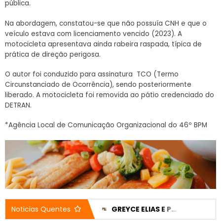
pública.
Na abordagem, constatou-se que não possuía CNH e que o
veículo estava com licenciamento vencido (2023). A
motocicleta apresentava ainda rabeira raspada, típica de
prática de direção perigosa.
O autor foi conduzido para assinatura TCO (Termo
Circunstanciado de Ocorrência), sendo posteriormente
liberado. A motocicleta foi removida ao pátio credenciado do
DETRAN.
*Agência Local de Comunicação Organizacional do 46º BPM
CASA DO IDOSO RECEBE DOIS VEÍCULOS NOVOS APÓS EMENDA DE 200 MIL REAIS
GREYCE ELIAS E PEDRO LUCAS TÊM CANDIDATURAS REGISTRADAS E NOMES JÁ APARECEM NO DIVULGACAND
Noticias Quentes