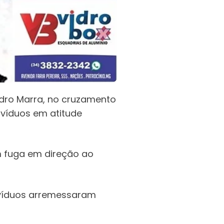
edro Marra, no cruzamento
ivíduos em atitude
m fuga em direção ao
ivíduos arremessaram