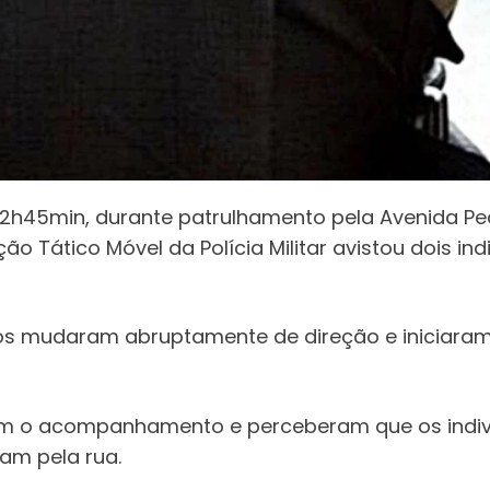
s 22h45min, durante patrulhamento pela Avenida P
o Tático Móvel da Polícia Militar avistou dois ind
bos mudaram abruptamente de direção e iniciara
iaram o acompanhamento e perceberam que os ind
iam pela rua.