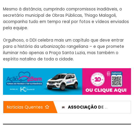
Mesmo à distância, cumprindo compromissos inadiáveis, o
secretário municipal de Obras Públicas, Thiago Malagoli,
acompanha tudo em tempo real por fotos e vídeos enviados
pela equipe.
Orgulhoso, o DDI celebra mais um capítulo que deve entrar
para a história da urbanização rangeliana – e que promete
iluminar não apenas a Praça Santa Luzia, mas também o
espírito natalino de toda a cidade.
BIKE, PATINS E PISCINA: CONCURSO DE VÍDEO VAI PREMIAR ESTUDANTES NO DIA DA ÁRVORE EM PATROCÍNIO
ASSOCIAÇÃO DE FOLIAS DE REIS SE REÚNE PARA PREPARAR EVENTO BENEFICENTE EM SETEMBRO
Noticias Quentes