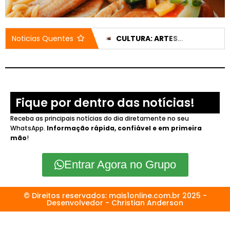
PREFEITURA ALERTA SOBRE SIMULADO DE SALVAMENTO VEICULAR E INTERDIÇÃO DE TRÂNSITO NESTE SÁBADO (08)
CULTURA: ARTESÃOS LOCAIS GANHARÃO DESTAQUE EM FEIRA DE ARTESANATO NA PRAÇA SANTA LUZIA
Noticias Quentes
Fique por dentro das notícias!
Receba as principais notícias do dia diretamente no seu
WhatsApp.
Informação rápida, confiável e em primeira
mão
!
Entrar Agora no Grupo
© Direitos reservados: mais1online.com.br 2025 -
Desenvolvedor - Christian Anderson