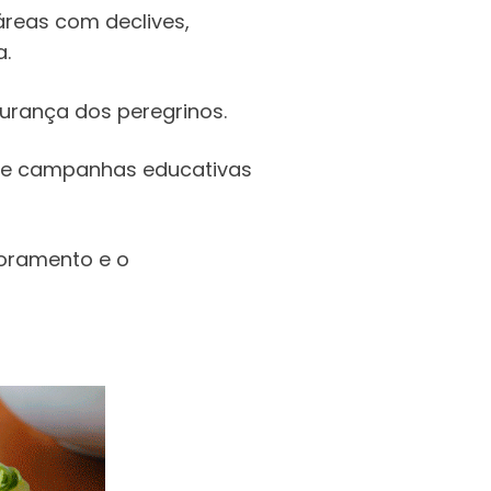
reas com declives,
a.
urança dos peregrinos.
ão e campanhas educativas
toramento e o