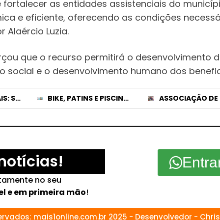
fortalecer as entidades assistenciais do municíp
ica e eficiente, oferecendo as condições necessá
 Alaércio Luzia.
rçou que o recurso permitirá o desenvolvimento 
são social e o desenvolvimento humano dos benefi
FESTAS MUNICIPAIS: SIMÕES PROMULGA LEI DE TETO PARA CACHÊS PAGOS COM DINHEIRO PÚBLICO
BIKE, PATINS E PISCINA: CONCURSO DE VÍDEO VAI PREMIAR ESTUDANTES NO DIA DA ÁRVORE EM PATROCÍNIO
notícias!
Entra
etamente no seu
el e em primeira mão
!
servados: mais1online.com.br 2025 - Desenvolvedor - Chri