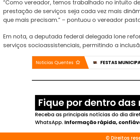
“Como vereador, temos trabalhado no intuito de 
prestação de serviços seja cada vez mais dinâm
que mais precisam.” – pontuou o vereador pastor
Em nota, a deputada federal delegada Ione refo
serviços socioassistenciais, permitindo a inclu
ALIENÍGENAS CHEGARÃO À TERRA EM NOVEMBRO DESTE ANO, REVELOU VIDENTE BÚLGARA
REPUBLICANOS RECUA E LIBERA CHAPA CLEITINHO E FALCÃO PARA DISPUTAR O GOVERNO DE MINAS
Noticias Quentes
Fique por dentro das 
Receba as principais notícias do dia dir
WhatsApp.
Informação rápida, confiáv
© Direitos re