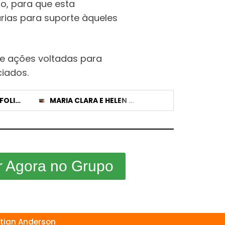
io, para que esta
rias para suporte àqueles
de ações voltadas para
ciados.
ASSOCIAÇÃO DE FOLIAS DE REIS SE REÚNE PARA PREPARAR EVENTO BENEFICENTE EM SETEMBRO
MARIA CLARA E HELEN SOARES: PRIMEIRAS CANDIDATURAS DE PATROCÍNIO JÁ APARECEM NO SISTEMA DO TSE
r Agora no Grupo
stian Anderson