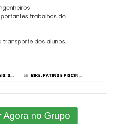
engenheiros
mportantes trabalhos do
o transporte dos alunos.
FESTAS MUNICIPAIS: SIMÕES PROMULGA LEI DE TETO PARA CACHÊS PAGOS COM DINHEIRO PÚBLICO
BIKE, PATINS E PISCINA: CONCURSO DE VÍDEO VAI PREMIAR ESTUDANTES NO DIA DA ÁRVORE EM PATROCÍNIO
r Agora no Grupo