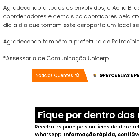
Agradecendo a todos os envolvidos, a Aena Bras
coordenadores e demais colaboradores pela ate
dia a dia que tornam este aeroporto um local s
Agradecendo também a prefeitura de Patrocínio, 
*Assessoria de Comunicação Unicerp
DIFUSORA 98 ANUNCIA DIEGO BARBOSA COMO NOVO DIRETOR ARTÍSTICO E AO LADO DE STEFÂNIA OTTO NO ‘OBA OBA’
CASA DO IDOSO RECEBE DOIS VEÍCULOS NOVOS APÓS EMENDA DE 200 MIL REAIS
Noticias Quentes
Fique por dentro das 
Receba as principais notícias do dia dir
WhatsApp.
Informação rápida, confiáv