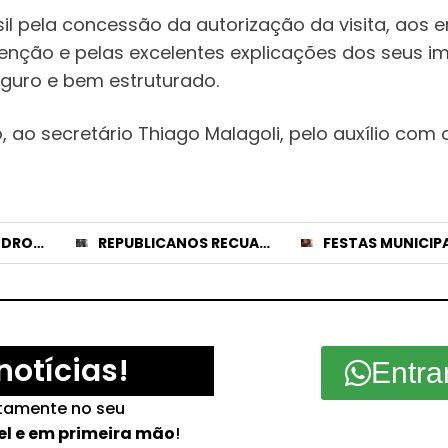
il pela concessão da autorização da visita, aos 
nção e pelas excelentes explicações dos seus i
eguro e bem estruturado.
ao secretário Thiago Malagoli, pelo auxílio com 
GREYCE ELIAS E PEDRO LUCAS TÊM CANDIDATURAS REGISTRADAS E NOMES JÁ APARECEM NO DIVULGACAND
REPUBLICANOS RECUA E LIBERA CHAPA CLEITINHO E FALCÃO PARA DISPUTAR O GOVERNO DE MINAS
notícias!
Entra
etamente no seu
el e em primeira mão
!