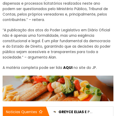
dispensas e processos licitatórios realizados neste ano
podem ser questionados pelo Ministério Público, Tribunal de
Contas, pelos próprios vereadores e, principalmente, pelos
contribuintes.” – reitera.
“A publicação dos atos do Poder Legislativo em Diário Oficial
não é apenas uma formalidade, mas uma exigência
constitucional e legal. É um pilar fundamental da democracia
e do Estado de Direito, garantindo que as decisões do poder
público sejam acessíveis e transparentes para toda a
sociedade.” – argumenta Alan.
A matéria completa pode ser lida
AQUI
no site do JP.
CASA DO IDOSO RECEBE DOIS VEÍCULOS NOVOS APÓS EMENDA DE 200 MIL REAIS
GREYCE ELIAS E PEDRO LUCAS TÊM CANDIDATURAS REGISTRADAS E NOMES JÁ APARECEM NO DIVULGACAND
Noticias Quentes