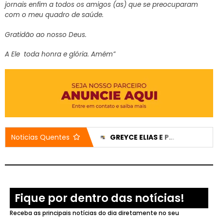
jornais enfim a todos os amigos (as) que se preocuparam
com o meu quadro de saúde.
Gratidão ao nosso Deus.
A Ele toda honra e glória. Amém”
CASA DO IDOSO RECEBE DOIS VEÍCULOS NOVOS APÓS EMENDA DE 200 MIL REAIS
GREYCE ELIAS E PEDRO LUCAS TÊM CANDIDATURAS REGISTRADAS E NOMES JÁ APARECEM NO DIVULGACAND
Noticias Quentes
Fique por dentro das notícias!
Receba as principais notícias do dia diretamente no seu