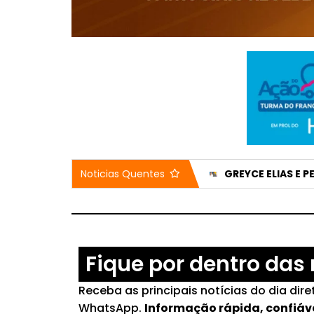
DIFUSORA 98 ANUNCIA DIEGO BARBOSA COMO NOVO DIRETOR ARTÍSTICO E AO LADO DE STEFÂNIA OTTO NO ‘OBA OBA’
CASA DO IDOSO RECEBE DOIS VEÍCULOS NOVOS APÓS EMENDA DE 200 MIL REAIS
Noticias Quentes
Fique por dentro das 
Receba as principais notícias do dia dir
WhatsApp.
Informação rápida, confiáv