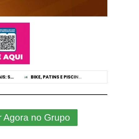
FESTAS MUNICIPAIS: SIMÕES PROMULGA LEI DE TETO PARA CACHÊS PAGOS COM DINHEIRO PÚBLICO
BIKE, PATINS E PISCINA: CONCURSO DE VÍDEO VAI PREMIAR ESTUDANTES NO DIA DA ÁRVORE EM PATROCÍNIO
r Agora no Grupo