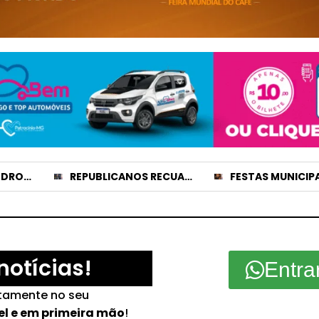
GREYCE ELIAS E PEDRO LUCAS TÊM CANDIDATURAS REGISTRADAS E NOMES JÁ APARECEM NO DIVULGACAND
REPUBLICANOS RECUA E LIBERA CHAPA CLEITINHO E FALCÃO PARA DISPUTAR O GOVERNO DE MINAS
notícias!
Entra
etamente no seu
el e em primeira mão
!