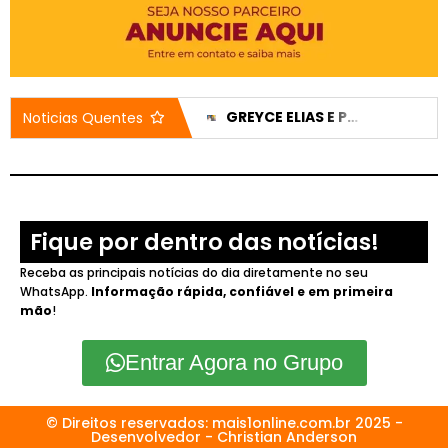
CASA DO IDOSO RECEBE DOIS VEÍCULOS NOVOS APÓS EMENDA DE 200 MIL REAIS
GREYCE ELIAS E PEDRO LUCAS TÊM CANDIDATURAS REGISTRADAS E NOMES JÁ APARECEM NO DIVULGACAND
Noticias Quentes
Fique por dentro das notícias!
Receba as principais notícias do dia diretamente no seu
WhatsApp.
Informação rápida, confiável e em primeira
mão
!
Entrar Agora no Grupo
© Direitos reservados: mais1online.com.br 2025 -
Desenvolvedor - Christian Anderson