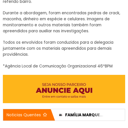
referido bairro.
Durante a abordagem, foram encontradas pedras de crack,
maconha, dinheiro em espécie e celulares. Imagens de
monitoramento e outros materiais também foram
apreendidos para auxiliar nas investigações.
Todos os envolvidos foram conduzidos para a delegacia
juntamente com os materiais apreendidos para demais
providências.
*Agência Local de Comunicação Organizacional 46ºBPM
DIFUSORA 98 ANUNCIA DIEGO BARBOSA COMO NOVO DIRETOR ARTÍSTICO E AO LADO DE STEFÂNIA OTTO NO ‘OBA OBA’
FAMÍLIA MARQUES REPASSA R$ 75.733,60 AO HOSPITAL DO CÂNCER DE PATROCÍNIO
Noticias Quentes