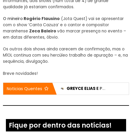
informantes, dois shows (num total de 4) de grande
qualidade já estariam confirmados.
O mineiro
Rogério Flausino
(Jota Quest) vai se apresentar
com o show ‘Canta Cazuza’ e o cantor e compositor
maranhense
Zeca Baleiro
vão marcar presença no evento –
em datas diferentes, óbvio.
Os outros dois shows ainda carecem de confirmação, mas o
M1OL continua com seu hercúleo trabalho de apuração – e, na
sequência, divulgação.
Breve novidades!
CASA DO IDOSO RECEBE DOIS VEÍCULOS NOVOS APÓS EMENDA DE 200 MIL REAIS
GREYCE ELIAS E PEDRO LUCAS TÊM CANDIDATURAS REGISTRADAS E NOMES JÁ APARECEM NO DIVULGACAND
Noticias Quentes
Fique por dentro das notícias!