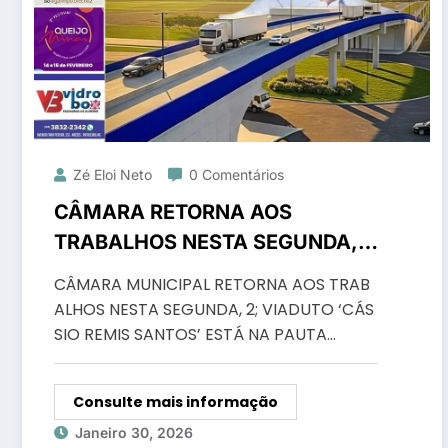
Zé Eloi Neto
0 Comentários
CÂMARA RETORNA AOS
TRABALHOS NESTA SEGUNDA,
2; VIADUTO ‘CÁSSIO REMIS’
CÂMARA MUNICIPAL RETORNA AOS TRAB
ESTÁ NA PAUTA
ALHOS NESTA SEGUNDA, 2; VIADUTO ‘CÁS
SIO REMIS SANTOS’ ESTÁ NA PAUTA…
Consulte mais informação
Janeiro 30, 2026