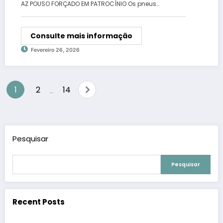
AZ POUSO FORÇADO EM PATROCÍNIO Os pneus…
Consulte mais informação
Fevereiro 26, 2026
Paginação
1
2
14
…
de
posts
Pesquisar
Pesquisar
Recent Posts