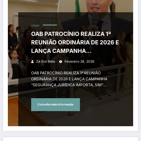
CIDADE
OAB PATROCÍNIO REALIZA 1ª
REUNIÃO ORDINÁRIA DE 2026 E
LANÇA CAMPANHA
“SEGURANÇA JURÍDICA
Zé Eloi Neto
Fevereiro 28, 2026
IMPORTA, SIM”
OAB PATROCÍNIO REALIZA 1ª REUNIÃO
ORDINÁRIA DE 2026 E LANÇA CAMPANHA
“SEGURANÇA JURÍDICA IMPORTA, SIM”…
Consulte mais informação