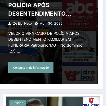
POLÍCIA APÓS
DESENTENDIMENTO
FAMILIAR EM FUNERÁRIA
Zé Eloi Neto
Abril 30, 2025
VELÓRIO VIRA CASO DE POLÍCIA APÓS
DESENTENDIMENTO FAMILIAR EM
FUNERÁRIA Patrocínio/MG – No domingo
(27),…
Consulte mais informação
Política