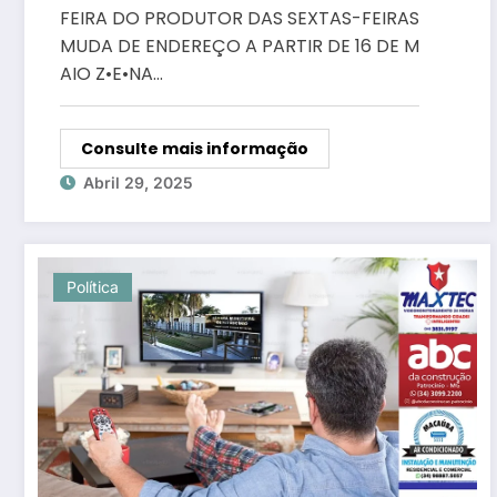
ENDEREÇO A PARTIR DE 16 DE
FEIRA DO PRODUTOR DAS SEXTAS-FEIRAS
MAIO
MUDA DE ENDEREÇO A PARTIR DE 16 DE M
AIO Z•E•NA…
Consulte mais informação
Abril 29, 2025
Política