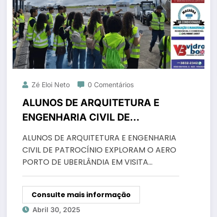
Zé Eloi Neto
0 Comentários
ALUNOS DE ARQUITETURA E
ENGENHARIA CIVIL DE
PATROCÍNIO EXPLORAM O
ALUNOS DE ARQUITETURA E ENGENHARIA
AEROPORTO DE UBERLÂNDIA EM
CIVIL DE PATROCÍNIO EXPLORAM O AERO
VISITA TÉCNICA
PORTO DE UBERLÂNDIA EM VISITA…
Consulte mais informação
Abril 30, 2025