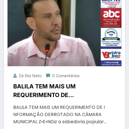
Zé Eloi Neto
0 Comentários
BALILA TEM MAIS UM
REQUERIMENTO DE
INFORMAÇÃO DERROTADO NA
BALILA TEM MAIS UM REQUERIMENTO DE I
CÂMARA MUNICIPAL
NFORMAÇÃO DERROTADO NA CÂMARA
MUNICIPAL Z•E•NDiz a sabedoria popular…